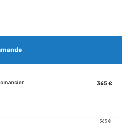
mmande
Romancier
365 €
365 €