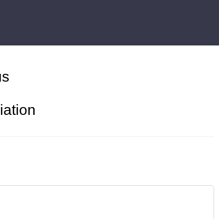
us
iation